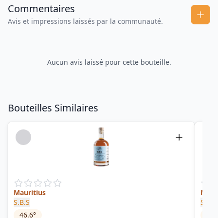
Commentaires
Avis et impressions laissés par la communauté.
Aucun avis laissé pour cette bouteille.
Bouteilles Similaires
Mauritius
Maur
S.B.S
Saint
46.6
°
50
°