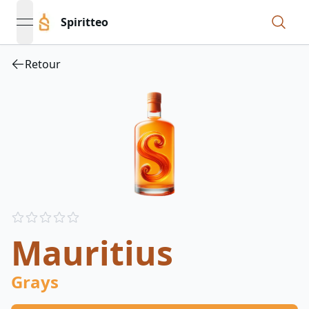
Spiritteo
open navigation menu
Retour
Reviews
out of 5 stars
Mauritius
Grays