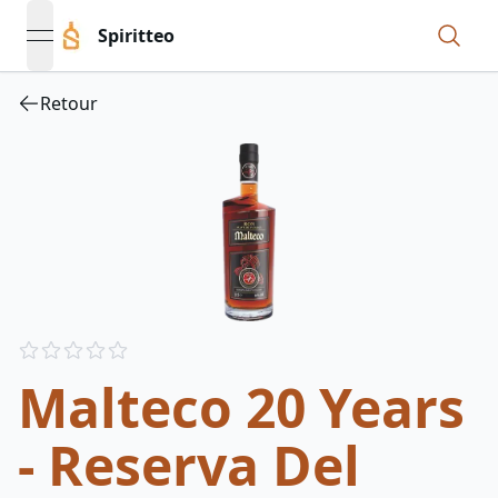
Spiritteo
open navigation menu
Retour
Reviews
out of 5 stars
Malteco 20 Years
- Reserva Del