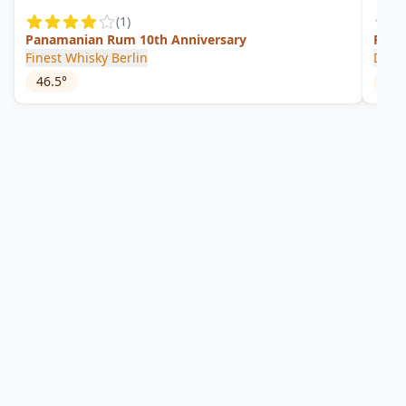
(
1
)
Panamanian Rum 10th Anniversary
Pan
Finest Whisky Berlin
Don 
46.5
°
57.