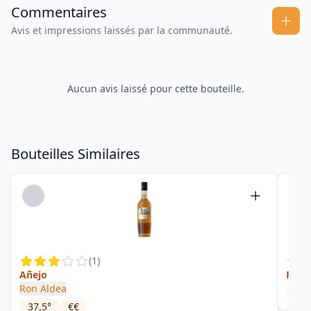
Commentaires
Avis et impressions laissés par la communauté.
Aucun avis laissé pour cette bouteille.
Bouteilles Similaires
(
1
)
Añejo
Rese
Ron Aldea
37.
37.5
°
€€