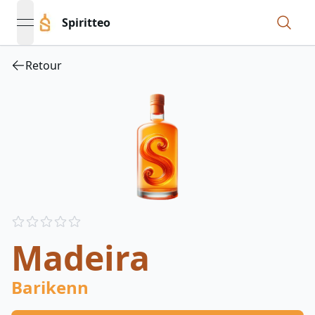
Spiritteo
open navigation menu
Retour
Reviews
out of 5 stars
Madeira
Barikenn