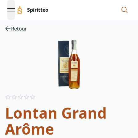
Spiritteo
open navigation menu
Retour
Reviews
out of 5 stars
Lontan Grand
Arôme