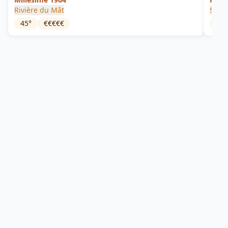
Rivière du Mât
Sava
45
°
€€€€€
43
°