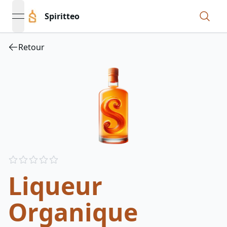
Spiritteo
open navigation menu
Retour
Reviews
out of 5 stars
Liqueur
Organique