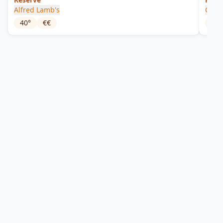
Alfred Lamb's
Cade
40
°
€€
66.