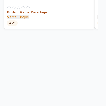
TonTon Marcel Decollage
Priva
Marcel Doque
Clém
42
°
46
°