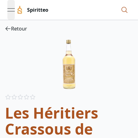
Spiritteo
open navigation menu
Retour
Reviews
out of 5 stars
Les Héritiers
Crassous de