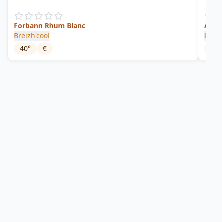
Forbann Rhum Blanc
Ambr
Breizh'cool
Le mé
40
°
€
48
°