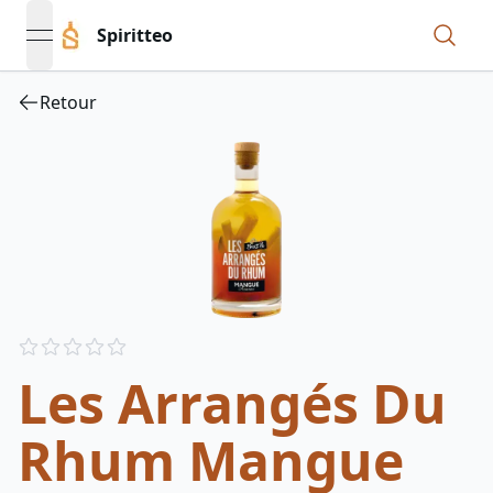
Spiritteo
open navigation menu
Retour
Reviews
out of 5 stars
Les Arrangés Du
Rhum Mangue