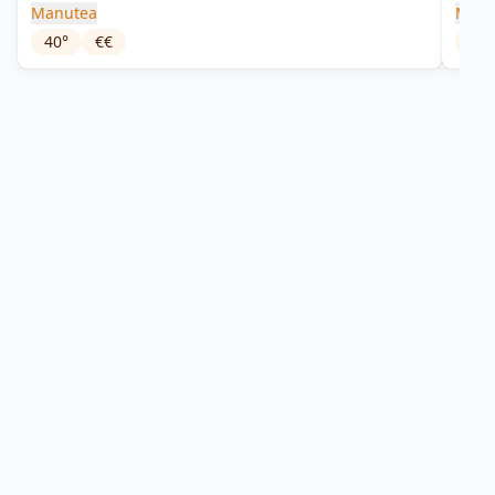
Manutea
Manu
40
°
€€
44
°