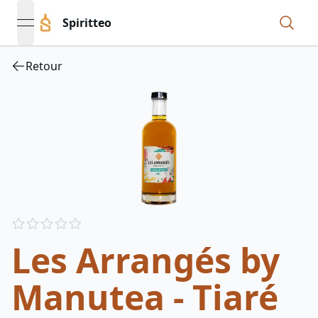
Spiritteo
open navigation menu
Retour
Reviews
out of 5 stars
Les Arrangés by
Manutea - Tiaré