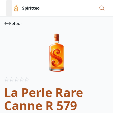
Spiritteo
open navigation menu
Retour
Reviews
out of 5 stars
La Perle Rare
Canne R 579