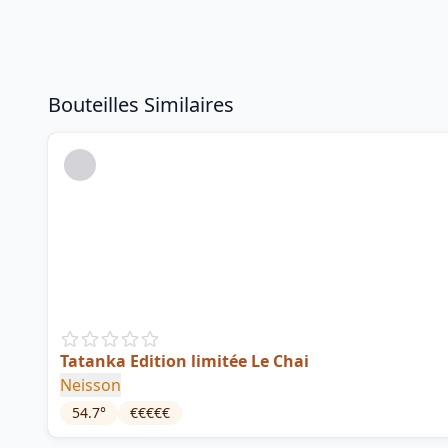
Bouteilles Similaires
Tatanka Edition limitée Le Chai
Neisson
54.7
°
€€€€€