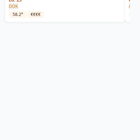
DOK
Apple
58.2
°
€€€€
63
°