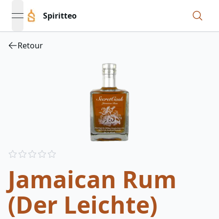
Spiritteo
open navigation menu
Retour
Reviews
out of 5 stars
Jamaican Rum
(Der Leichte)