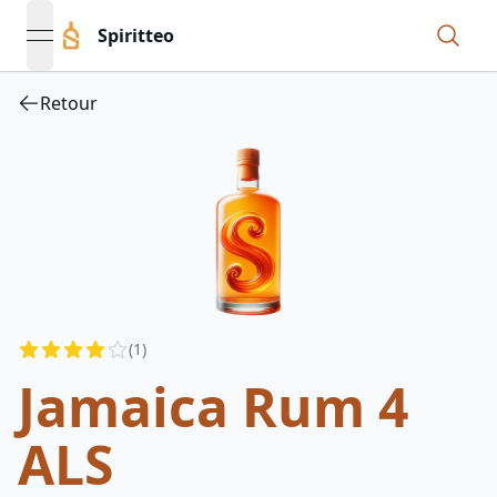
Spiritteo
open navigation menu
Retour
Reviews
(
1
)
3.5
out of 5 stars
Jamaica Rum 4
ALS