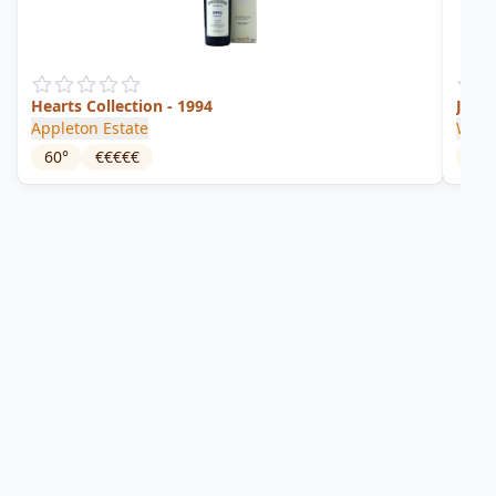
Hearts Collection - 1994
Jama
Appleton Estate
Wort
60
°
€€€€€
59.