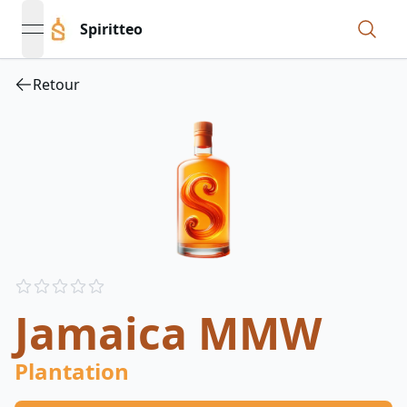
Spiritteo
open navigation menu
Retour
Reviews
out of 5 stars
Jamaica MMW
Plantation