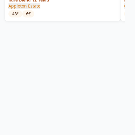
Appleton Estate
Capt
43
°
€€
38
°