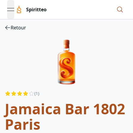
Spiritteo
open navigation menu
Retour
Reviews
(
1
)
4
out of 5 stars
Jamaica Bar 1802
Paris