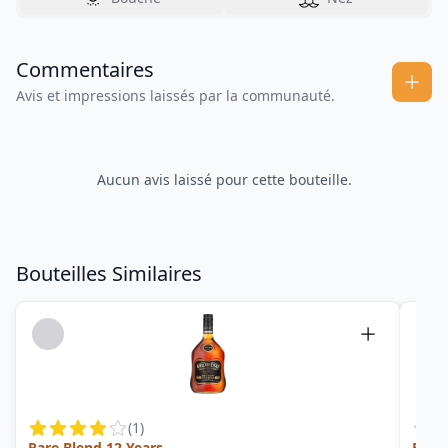
Commentaires
Avis et impressions laissés par la communauté.
Aucun avis laissé pour cette bouteille.
Bouteilles Similaires
(
1
)
Rare Blend 12 Years
Echt