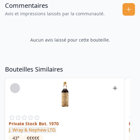
Commentaires
Avis et impressions laissés par la communauté.
Aucun avis laissé pour cette bouteille.
Bouteilles Similaires
Private Stock Bot. 1970
Exclu
J. Wray & Nephew LTD.
DOK
43
°
€€€€€
63.