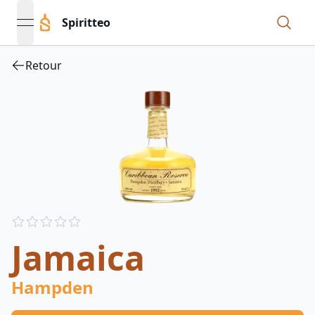
Spiritteo
open navigation menu
Retour
Reviews
out of 5 stars
Jamaica
Hampden