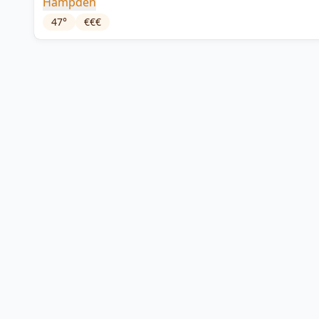
Hampden
47
°
€€€