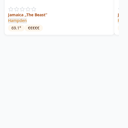
Jamaica „The Beast“
Jama
Hampden
Plant
69.1
°
€€€€€
77.