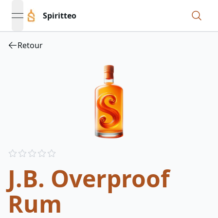
Spiritteo
open navigation menu
Retour
Reviews
out of 5 stars
J.B. Overproof
Rum