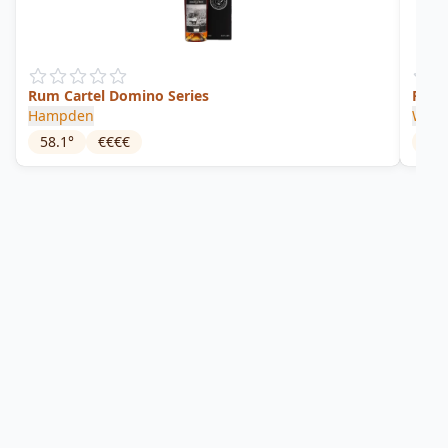
Rum Cartel Domino Series
R11.2
Hampden
Wort
58.1
°
€€€€
66.