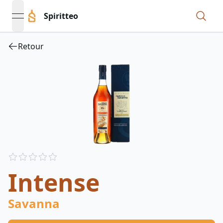
Spiritteo
open navigation menu
Retour
Reviews
out of 5 stars
Intense
Savanna