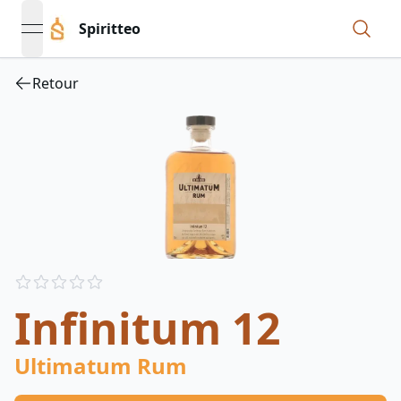
Spiritteo
open navigation menu
Retour
Reviews
out of 5 stars
Infinitum 12
Ultimatum Rum