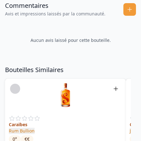
Commentaires
Avis et impressions laissés par la communauté.
Aucun avis laissé pour cette bouteille.
Bouteilles Similaires
Caraïbes
Cari
Rum Bullion
Jolly
0
°
€€
21
°