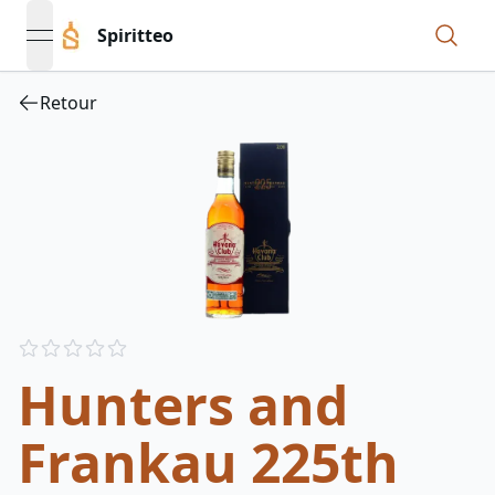
Spiritteo
open navigation menu
Retour
Reviews
out of 5 stars
Hunters and
Frankau 225th