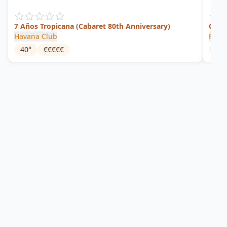
7 Años Tropicana (Cabaret 80th Anniversary)
Old 
Havana Club
Plant
40
°
€€€€€
42
°