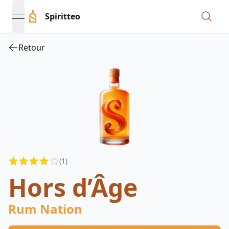
Spiritteo
open navigation menu
Retour
Reviews
(
1
)
4
out of 5 stars
Hors d’Âge
Rum Nation