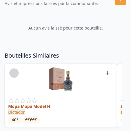
Avis et impressions laissés par la communauté.
Aucun avis laissé pour cette bouteille.
Bouteilles Similaires
Mopa Mopa Model H
Sign
Dictador
That
40
°
€€€€€
42
°