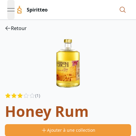
Spiritteo
open navigation menu
Retour
Reviews
(
1
)
2.5
out of 5 stars
Honey Rum
Ajouter à une collection