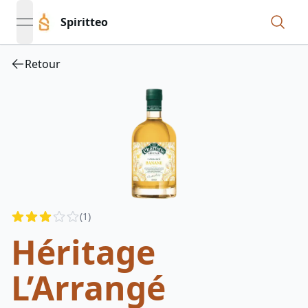
Spiritteo
open navigation menu
Retour
Reviews
(
1
)
3
out of 5 stars
Héritage
L’Arrangé