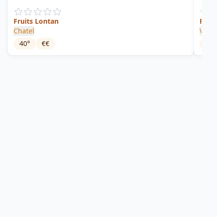
Fruits Lontan
Rhum
Chatel
Vue B
40
°
€€
49
°