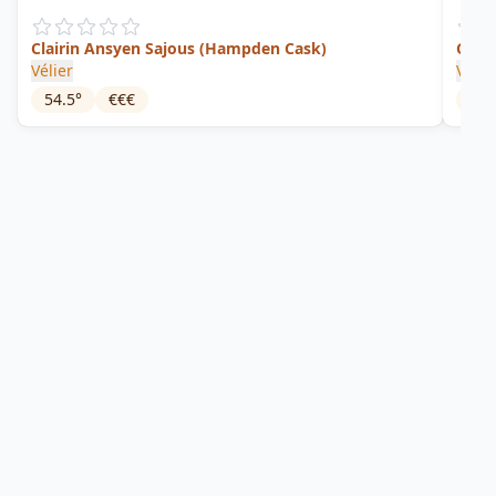
Clairin Ansyen Sajous (Hampden Cask)
Clair
Vélier
Vélie
54.5
°
€€€
47.