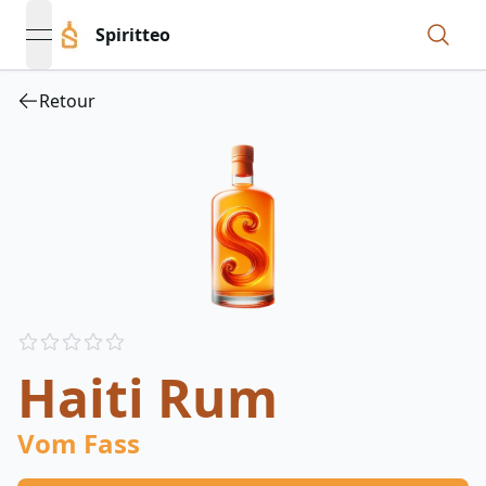
Spiritteo
open navigation menu
Retour
Reviews
out of 5 stars
Haiti Rum
Vom Fass