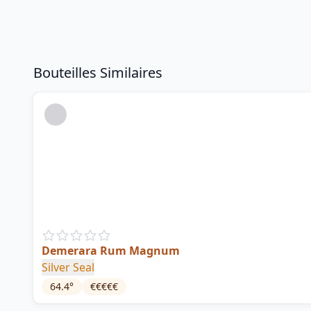
Bouteilles Similaires
Demerara Rum Magnum
Silver Seal
64.4
°
€€€€€