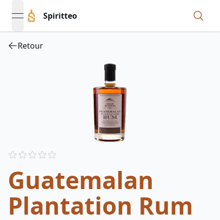
Spiritteo
open navigation menu
Retour
Reviews
out of 5 stars
Guatemalan
Plantation Rum