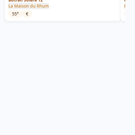
La Maison du Rhum
Rum 
55
°
€
40
°