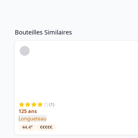
Bouteilles Similaires
(
1
)
125 ans
Longueteau
44.4
°
€€€€€