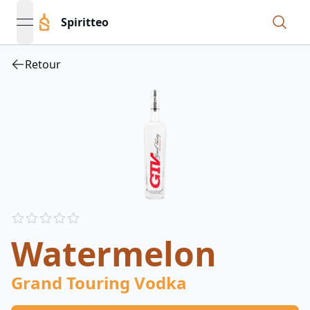
Spiritteo
open navigation menu
Retour
Reviews
out of 5 stars
Watermelon
Grand Touring Vodka