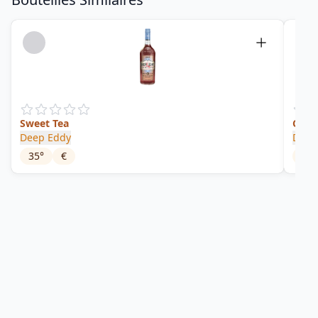
Sweet Tea
Cran
Deep Eddy
Deep
35
°
€
35
°