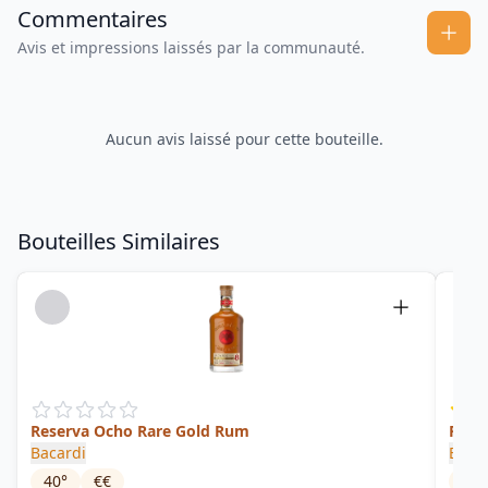
Commentaires
Avis et impressions laissés par la communauté.
Aucun avis laissé pour cette bouteille.
Bouteilles Similaires
Reserva Ocho Rare Gold Rum
Ron d
Bacardi
Edmu
40
°
€€
43
°