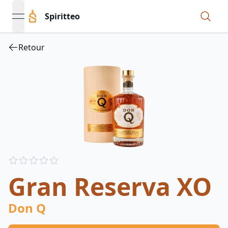
Spiritteo
open navigation menu
Retour
Reviews
out of 5 stars
Gran Reserva XO
Don Q