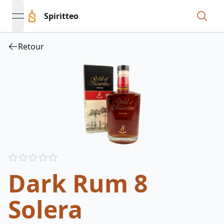
Spiritteo
open navigation menu
Retour
Reviews
out of 5 stars
Dark Rum 8
Solera