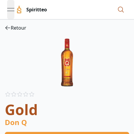
Spiritteo
open navigation menu
Retour
Reviews
out of 5 stars
Gold
Don Q