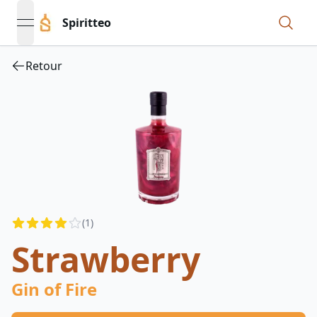
Spiritteo
open navigation menu
Retour
Reviews
(
1
)
3.5
out of 5 stars
Strawberry
Gin of Fire