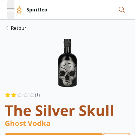
Spiritteo
open navigation menu
Retour
Reviews
(
1
)
2
out of 5 stars
The Silver Skull
Ghost Vodka