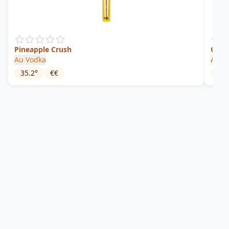
Pineapple Crush
Origi
Au Vodka
Au V
35.2
°
€€
40
°