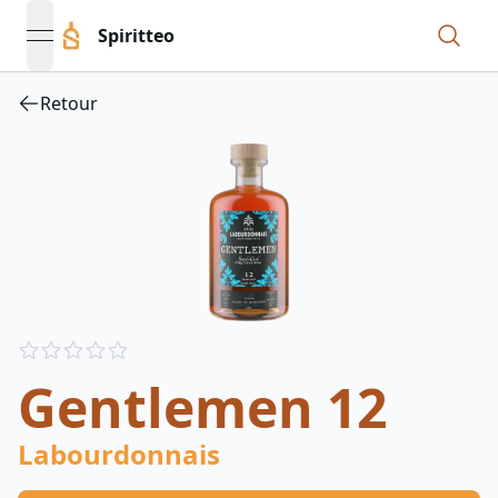
Spiritteo
open navigation menu
Retour
Reviews
out of 5 stars
Gentlemen 12
Labourdonnais