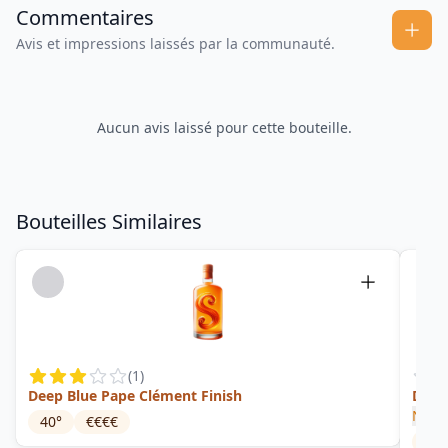
Commentaires
Avis et impressions laissés par la communauté.
Aucun avis laissé pour cette bouteille.
Bouteilles Similaires
(
1
)
Deep Blue Pape Clément Finish
Doub
New 
40
°
€€€€
47
°