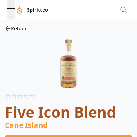
Spiritteo
open navigation menu
Retour
Reviews
out of 5 stars
Five Icon Blend
Cane Island