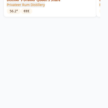
Privateer Rum Distillery
Twili
Priva
56.2
°
€€€
59.