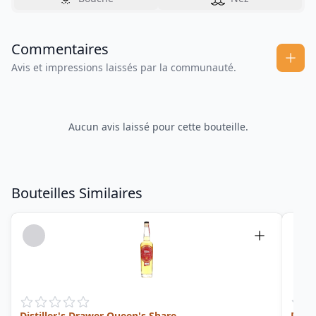
Commentaires
Avis et impressions laissés par la communauté.
Aucun avis laissé pour cette bouteille.
Bouteilles Similaires
Distiller's Drawer Queen's Share
Disti