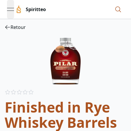
Spiritteo
open navigation menu
Retour
Reviews
out of 5 stars
Finished in Rye
Whiskey Barrels