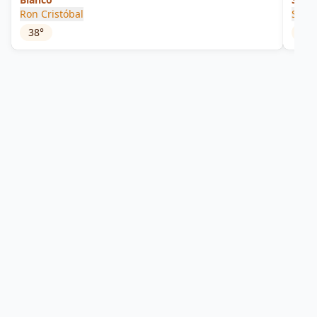
Ron Cristóbal
Spiri
38
°
46.