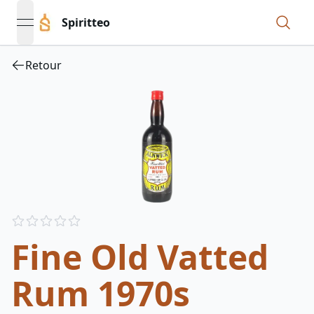
Spiritteo
open navigation menu
Retour
Reviews
out of 5 stars
Fine Old Vatted
Rum 1970s