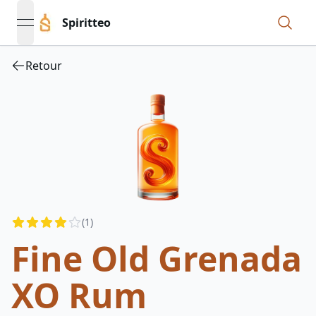
Spiritteo
open navigation menu
Retour
Reviews
(
1
)
3.5
out of 5 stars
Fine Old Grenada
XO Rum