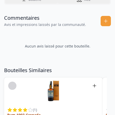
Commentaires
Avis et impressions laissés par la communauté.
Aucun avis laissé pour cette bouteille.
Bouteilles Similaires
(
1
)
Rum 1993 Grenada
Secre