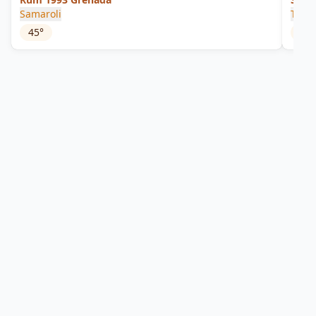
Samaroli
That
45
°
52.