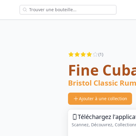
Reviews
(
1
)
4
out of 5 stars
Fine Cub
Bristol Classic Ru
Ajouter à une collection
Téléchargez l'applica
Scannez, Découvrez, Collectionne