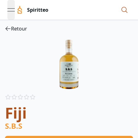
Spiritteo
open navigation menu
Retour
Reviews
out of 5 stars
Fiji
S.B.S