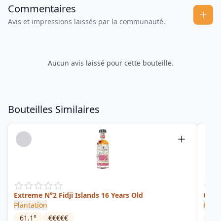
Commentaires
Avis et impressions laissés par la communauté.
Aucun avis laissé pour cette bouteille.
Bouteilles Similaires
Extreme N°2 Fidji Islands 16 Years Old
Old Fi
Plantation
Rum 
61.1
°
€€€€€
46
°