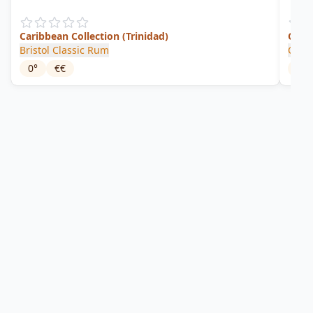
Caribbean Collection (Trinidad)
Cask
Bristol Classic Rum
Caro
0
°
€€
63.