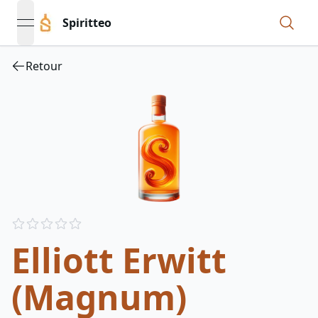
Spiritteo
open navigation menu
Retour
Reviews
out of 5 stars
Elliott Erwitt
(Magnum)