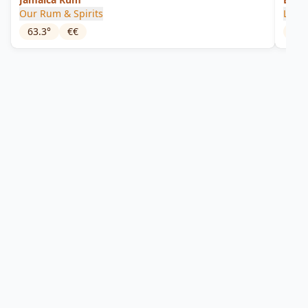
Our Rum & Spirits
Long
63.3
°
€€
46
°