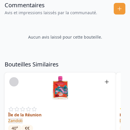
Commentaires
Avis et impressions laissés par la communauté.
Aucun avis laissé pour cette bouteille.
Bouteilles Similaires
Île de la Réunion
Hone
Zandoli
Dr. C
40
°
€€
40
°