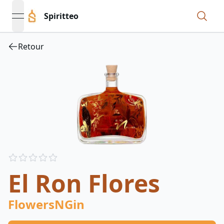
Spiritteo
open navigation menu
Retour
Reviews
out of 5 stars
El Ron Flores
FlowersNGin