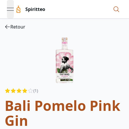
Spiritteo
open navigation menu
Retour
Reviews
(
1
)
4
out of 5 stars
Bali Pomelo Pink
Gin