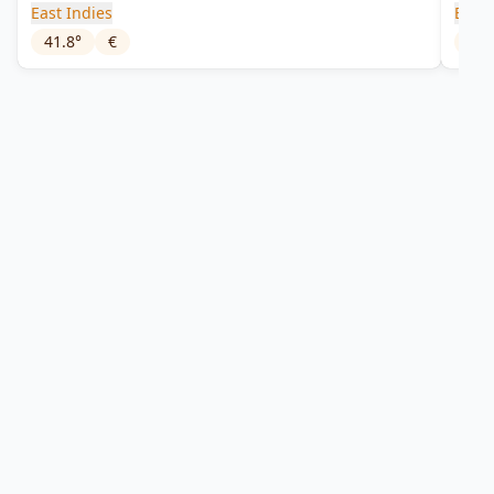
East Indies
East 
41.8
°
€
43
°