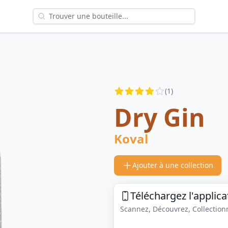
Reviews
(
1
)
4
out of 5 stars
Dry Gin
Koval
Ajouter à une collection
Téléchargez l'applica
Scannez, Découvrez, Collectionne