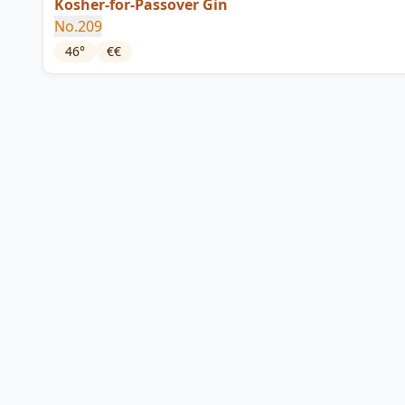
Kosher-for-Passover Gin
No.209
46
°
€€