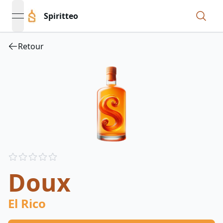
Spiritteo
open navigation menu
Retour
Reviews
out of 5 stars
Doux
El Rico