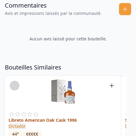
Commentaires
Avis et impressions laissés par la communauté.
Aucun avis laissé pour cette bouteille.
Bouteilles Similaires
Libreto American Oak Cask 1996
Sedu
Dictador
Dicta
44
°
€€€€€
44.