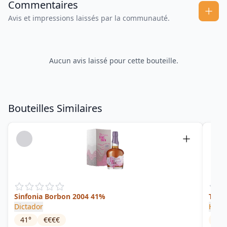
Commentaires
Avis et impressions laissés par la communauté.
Aucun avis laissé pour cette bouteille.
Bouteilles Similaires
Sinfonia Borbon 2004 41%
Tre P
Dictador
H.A.R
41
°
€€€€
45
°