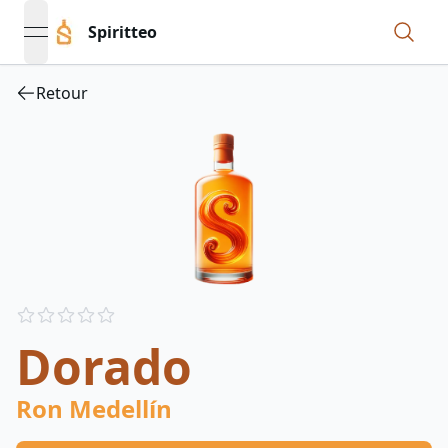
Spiritteo
open navigation menu
Retour
Reviews
out of 5 stars
Dorado
Ron Medellín