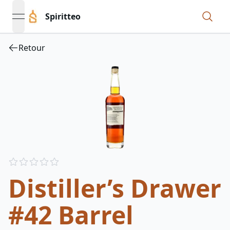
Spiritteo
open navigation menu
Retour
Reviews
out of 5 stars
Distiller’s Drawer
#42 Barrel