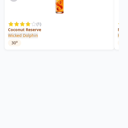
(
1
)
Coconut Reserve
New 
Wicked Dolphin
Priva
30
°
45
°